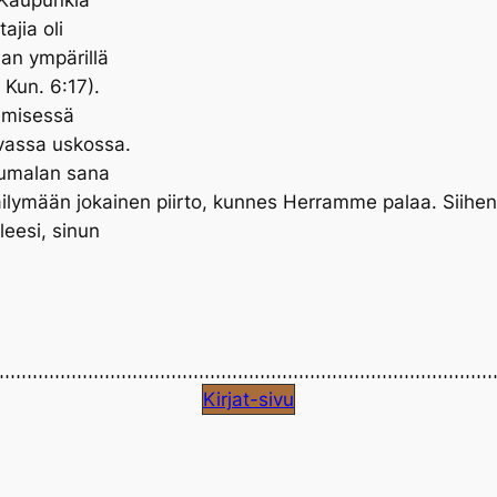
Kaupunkia
ajia oli
san ympärillä
 Kun. 6:17).
kemisessä
vassa uskossa.
 Jumalan sana
 säilymään jokainen piirto, kunnes Herramme palaa. Siihe
leesi, sinun
Kirjat-sivu