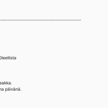
leellista
aakka.
na päivänä.