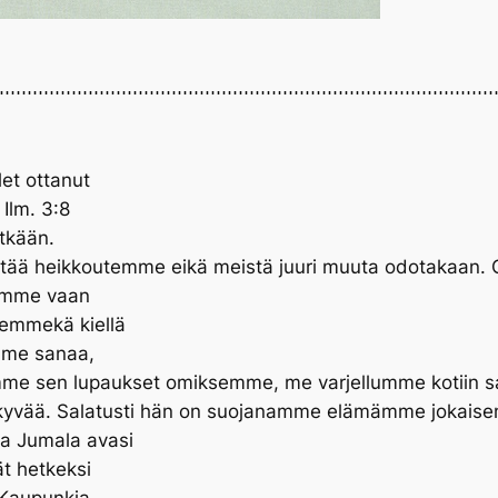
let ottanut
 Ilm. 3:8
itkään.
etää heikkoutemme eikä meistä juuri muuta odotakaan. O
temme vaan
 emmekä kiellä
mme sanaa,
mme sen lupaukset omiksemme, me varjellumme kotiin s
näkyvää. Salatusti hän on suojanamme elämämme jokaise
a Jumala avasi
ät hetkeksi