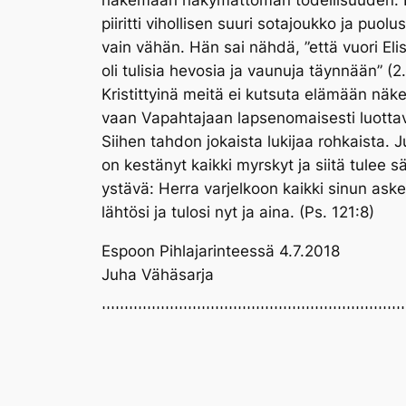
näkemään näkymättömän todellisuuden. 
piiritti vihollisen suuri sotajoukko ja puolust
vain vähän. Hän sai nähdä, ”että vuori Eli
oli tulisia hevosia ja vaunuja täynnään” (2.
Kristittyinä meitä ei kutsuta elämään nä
vaan Vapahtajaan lapsenomaisesti luotta
Siihen tahdon jokaista lukijaa rohkaista.
on kestänyt kaikki myrskyt ja siitä tulee
ystävä: Herra varjelkoon kaikki sinun aske
lähtösi ja tulosi nyt ja aina. (Ps. 121:8)
Espoon Pihlajarinteessä 4.7.2018
Juha Vähäsarja