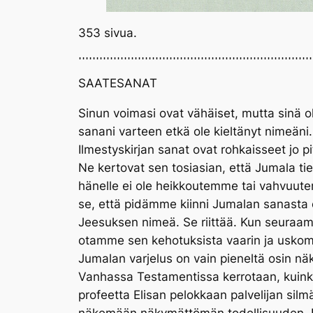
353 sivua.
SAATESANAT
Sinun voimasi ovat vähäiset, mutta sinä o
sanani varteen etkä ole kieltänyt nimeäni.
Ilmestyskirjan sanat ovat rohkaisseet jo p
Ne kertovat sen tosiasian, että Jumala ti
hänelle ei ole heikkoutemme tai vahvuu
se, että pidämme kiinni Jumalan sanasta
Jeesuksen nimeä. Se riittää. Kun seuraa
otamme sen kehotuksista vaarin ja usko
Jumalan varjelus on vain pieneltä osin 
Vanhassa Testamentissa kerrotaan, kuink
profeetta Elisan pelokkaan palvelijan silm