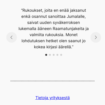
“Rukoukset, joita en enää jaksanut
 ja
enkä osannut sanoittaa Jumalalle,
t
saivat uuden syväkerroksen
ko
lukemalla ääneen Raamatunjakeita ja
valmiita rukouksia. Monet
lohdutuksen hetket olen saanut jo
kokea kirjasi äärellä.”
Tietoja yrityksestä