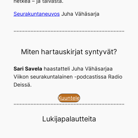
hetkeä – ja taivasta.
Seurakuntaneuvos
Juha Vähäsarja
Miten hartauskirjat syntyvät?
Sari Savela
haastatteli Juha Vähäsarjaa
Viikon seurakuntalainen -podcastissa Radio
Deissä.
Kuuntele
Lukijapalautteita